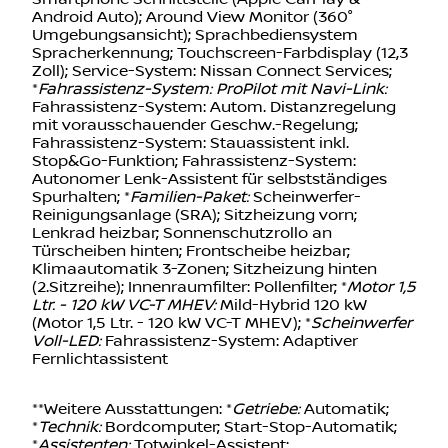
Android Auto); Around View Monitor (360°
Umgebungsansicht); Sprachbediensystem
Spracherkennung; Touchscreen-Farbdisplay (12,3
Zoll); Service-System: Nissan Connect Services;
*
Fahrassistenz-System: ProPilot mit Navi-Link:
Fahrassistenz-System: Autom. Distanzregelung
mit vorausschauender Geschw.-Regelung;
Fahrassistenz-System: Stauassistent inkl.
Stop&Go-Funktion; Fahrassistenz-System:
Autonomer Lenk-Assistent für selbstständiges
Spurhalten; *
Familien-Paket:
Scheinwerfer-
Reinigungsanlage (SRA); Sitzheizung vorn;
Lenkrad heizbar; Sonnenschutzrollo an
Türscheiben hinten; Frontscheibe heizbar;
Klimaautomatik 3-Zonen; Sitzheizung hinten
(2.Sitzreihe); Innenraumfilter: Pollenfilter; *
Motor 1,5
Ltr. - 120 kW VC-T MHEV:
Mild-Hybrid 120 kW
(Motor 1,5 Ltr. - 120 kW VC-T MHEV); *
Scheinwerfer
Voll-LED:
Fahrassistenz-System: Adaptiver
Fernlichtassistent
**Weitere Ausstattungen: *
Getriebe:
Automatik;
*
Technik:
Bordcomputer; Start-Stop-Automatik;
*
Assistenten:
Totwinkel-Assistent;