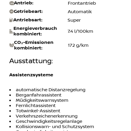
Antrieb
:
Frontantrieb
Getriebeart
:
Automatik
Antriebsart
:
Super
Energieverbrauch
7.4 l/100km
kombiniert
:
CO₂-Emissionen
172 g/km
kombiniert
:
Ausstattung
:
Assistenzsysteme
automatische Distanzregelung
Berganfahrassistent
Müdigkeitswarnsystem
Fernlichtassistent
Totwinkel-Assistent
Verkehrszeichenerkennung
Geschwindigkeitsregelanlage
Kollisionswarn- und Schutzsystem
Geschwindigkeitsassistenz