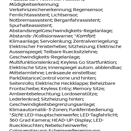
Müdigkeitserkennung;
Verkehrszeichenerkennung; Regensensor;
Fernlichtassistent; Lichtsensor;
Notbremsassistent; Berganfahrassistent;
Spurhalteassistent;
AbstandsregelGeschwindigkeits-Regelanlage;
Abstands-/Kollisionswarner; *
Komfort:
Klimaanlage; Servolenkung; Zentralverriegelung;
Elektrischer Fensterheber; Sitzheizung; Elektrische
Aussenspiegel; Teilbare Ruecksitzlehne;
Geschwindigkeits-Regelanlage;
Multifunktionslenkrad; Keyless Go Startfunktion;
Elektrische Sitze; Innenspiegel autom. abblendbar;
Mittelarmlehne; Lenksaeule einstellbar;
ParkDistanceControl vorne und hinten;
Seitenrollo; Elektrische Heckklappe; Beheizbare
Frontscheibe; Keyless Entry; Memory Sitze;
Ambientebeleuchtung; Lordosenstütze;
Lederlenkrad; Sitzheizung hinten;
Geschwindigkeitsbegrenzungsanlage;
Klimaautomatik-3-Zonen; Funkfernbedienung;
*
Sicht:
LED-Hauptscheinwerfer; LED-Tagfahrlicht;
360 Grad Kamera; HEAD-UP-Display; LED-
Rueckleuchten; Nebelscheinwerfer;
Colorverglasung; Scheinwerferreinigung;