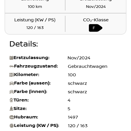
100 km
Nov/2024
Leistung (KW / PS)
CO₂-Klasse
120 / 163
F
Details
:
Erstzulassung
:
Nov/2024
Fahrzeugzustand
:
Gebrauchtwagen
Kilometer
:
100
Farbe (aussen)
:
schwarz
Farbe (innen)
:
schwarz
Türen
:
4
Sitze
:
5
Hubraum
:
1497
Leistung (KW / PS)
:
120 / 163