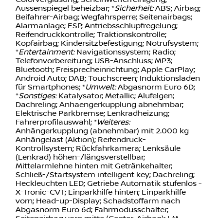
Aussenspiegel beheizbar; *
Sicherheit:
ABS; Airbag;
Beifahrer-Airbag; Wegfahrsperre; Seitenairbags;
Alarmanlage; ESP; Antriebsschlupfregelung;
Reifendruckkontrolle; Traktionskontrolle;
Kopfairbag; Kindersitzbefestigung; Notrufsystem;
*
Entertainment:
Navigationssystem; Radio;
Telefonvorbereitung; USB-Anschluss; MP3;
Bluetooth; Freisprecheinrichtung; Apple CarPlay;
Android Auto; DAB; Touchscreen; Induktionsladen
für Smartphones; *
Umwelt:
Abgasnorm Euro 6D;
*
Sonstiges:
Katalysator; Metallic; Alufelgen;
Dachreling; Anhaengerkupplung abnehmbar;
Elektrische Parkbremse; Lenkradheizung;
Fahrerprofilauswahl; *
Weiteres:
Anhängerkupplung (abnehmbar) mit 2.000 kg
Anhängelast (Aktion); Reifendruck-
Kontrollsystem; Rückfahrkamera; Lenksäule
(Lenkrad) höhen-/längsverstellbar;
Mittelarmlehne hinten mit Getränkehalter;
Schließ-/Startsystem intelligent key; Dachreling;
Heckleuchten LED; Getriebe Automatik stufenlos -
X-Tronic-CVT; Einparkhilfe hinten; Einparkhilfe
vorn; Head-up-Display; Schadstoffarm nach
Abgasnorm Euro 6d; Fahrmodusschalter;
Seitenairbag vorn mitte (Center-Airbag); LM-