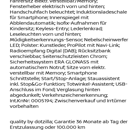
Fensterheber elektrisch vorn und hinten;
Handschuhfach beleuchtet; Induktionsladeschale
für Smartphone; Innenspiegel mit
Abblendautomatik; Isofix-Aufnahmen für
Kindersitz; Keyless-Entry; Lederlenkrad;
Leseleuchten vorn und hinten;
Müdigkeitserkennungs-Sensor; Nebelscheinwerfer
LED; Polster: Kunstleder; ProPilot mit Navi-Link;
Radioempfang Digital (DAB); Rücksitzbank
verschiebbar; Seitenschutzleisten Chrom;
Sicherheitssystem ERA GLONASS mit
automatischem Notruf; Sitze vorn elektr.
verstellbar mit Memory; Smartphone
Schnittstelle; Start/Stop-Anlage; Stauassistent
inkl. Stop&Go-Funktion; Totwinkel-Assistent; USB-
Anschluss im Fond; Verglasung hinten
abgedunkelt; Verkehrszeichenerkennung;
Int.KnNr: 0005194; Zwischenverkauf und Irrtümer
vorbehalten
quality by dotzilla; Garantie 36 Monate ab Tag der
Erstzulassung oder 100.000 km