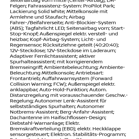
Felgen; Fahrassistenz-System: ProPilot Park;
Lackierung Solid White; Mittelkonsole mit
Armlehne und Staufach; Airbag
Fahrer-/Beifahrerseite; Anti-Blockier-System
(ABS); Tagfahrlicht LED; Seitenairbag vorn; Start-
Stop-Knopf; Außenspiegel elektr. verstell- und
heizbar; Kopf-Airbag-System; Licht- und
Regensensor; Rücksitzlehne geteilt (40:20:40);
12V-Steckdose; 12V-Steckdose im Laderaum;
Adaptiver Fernlichtassistent; aktiver
Spurhalteassistent; mit korrigierendem
Bremseingriff; Ambientebeleuchtung; Ambiente-
Beleuchtung Mittelkonsole; Antriebsart:
Frontantrieb; Auffahrwarnsystem (Forward
Collision Warning; FCW); Außenspiegel elektr.
anklappbar; Auto-Hold-Funktion; Autom.
Distanzregelung mit vorausschauender Geschw.-
Regelung; Autonomer Lenk-Assistent für
selbstständiges Spurhalten; Autonomer
Notbrems-Assistent; Berg-Anfahr-Assistent;
Dachantenne im Haifischflossen-Design;
Diebstahl-Warnanlage; Elektr.
Bremskraftverteilung (EBD); elektr. Heckklappe
sensorgesteuert; Elektron. Stabilitäts-Programm;
Fahrersitz elektr. verstellbar/Memory;