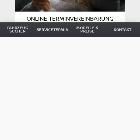
ONLINE TERMINVEREINBARUNG
FAHRZEUG
MODELLE &
SERVICETERMIN
KONTAKT
SUCHEN
PREISE
Transparent, übersichtlich, aus
Überzeugung digital: Mit dem Nissan
Online Service vereinbaren Sie Ihren
Wunschtermin jederzeit und überall –
einfach, bequem und in nur wenigen
Klicks. Wir sorgen für eine reibungslose
Abwicklung.