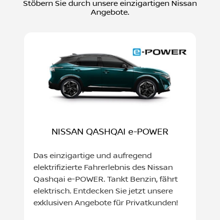
Stöbern Sie durch unsere einzigartigen Nissan
Fr:
07:00 - 18:00
Angebote.
Sa:
08:00 - 12:00
So:
Geschlossen
NISSAN QASHQAI e-POWER
Das einzigartige und aufregend
elektrifizierte Fahrerlebnis des Nissan
Qashqai e-POWER. Tankt Benzin, fährt
elektrisch. Entdecken Sie jetzt unsere
exklusiven Angebote für Privatkunden!