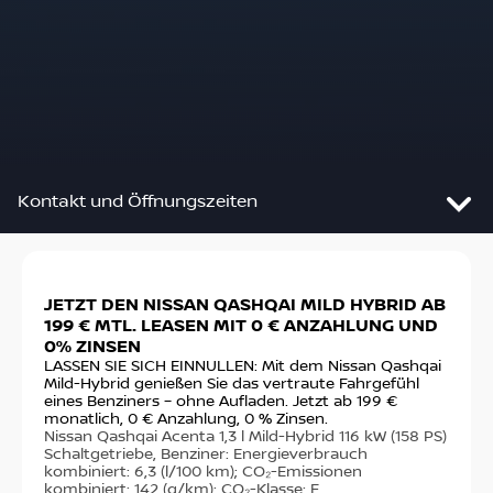
Kontakt und Öffnungszeiten
Slide 1 von 2: JETZT DEN NISSAN QASHQAI MILD HY
JETZT DEN NISSAN QASHQAI MILD HYBRID AB
DE
Autohaus Brandt GmbH
199 € MTL. LEASEN MIT 0 € ANZAHLUNG UND
VO
0% ZINSEN
Ste
Im Bruch 16
fin
LASSEN SIE SICH EINNULLEN: Mit dem Nissan Qashqai
28844
Weyhe
€ m
Mild-Hybrid genießen Sie das vertraute Fahrgefühl
sta
eines Benziners – ohne Aufladen. Jetzt ab 199 €
Nis
monatlich, 0 € Anzahlung, 0 % Zinsen.
Anfahrt
PS)
Nissan Qashqai Acenta 1,3 l Mild-Hybrid 116 kW (158 PS)
14,
Schaltgetriebe, Benziner: Energieverbrauch
(g/
kombiniert: 6,3 (l/100 km); CO₂-Emissionen
kombiniert: 142 (g/km); CO₂-Klasse: E