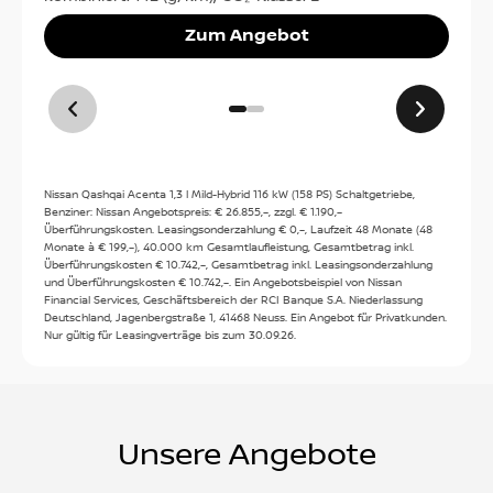
Kontakt
Zum Angebot
Tel:
04203/790790
Kontakt
Nissan Qashqai Acenta 1,3 l Mild-Hybrid 116 kW (158 PS) Schaltgetriebe,
Öffnungszeiten
Benziner: Nissan Angebotspreis: € 26.855,–, zzgl. € 1.190,–
Überführungskosten. Leasingsonderzahlung € 0,–, Laufzeit 48 Monate (48
Verkauf
:
Monate à € 199,–), 40.000 km Gesamtlaufleistung, Gesamtbetrag inkl.
Überführungskosten € 10.742,–, Gesamtbetrag inkl. Leasingsonderzahlung
Heute: 09:00 - 18:00
und Überführungskosten € 10.742,–. Ein Angebotsbeispiel von Nissan
Financial Services, Geschäftsbereich der RCI Banque S.A. Niederlassung
Mo:
09:00 - 18:00
Deutschland, Jagenbergstraße 1, 41468 Neuss. Ein Angebot für Privatkunden.
Service
:
Di:
09:00 - 18:00
Nur gültig für Leasingverträge bis zum 30.09.26.
Mi:
09:00 - 18:00
Heute: 07:00 - 18:00
Do:
09:00 - 18:00
Mo:
07:00 - 18:00
Fr:
09:00 - 18:00
Di:
07:00 - 18:00
Sa:
09:00 - 13:00
Unsere Angebote
Mi:
07:00 - 18:00
So:
Geschlossen
Do:
07:00 - 18:00