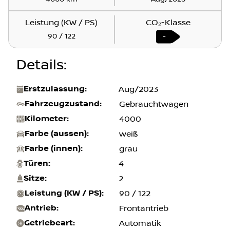
4000 km
Aug/2023
Leistung (KW / PS)
CO₂-Klasse
90 / 122
-
Details
:
Erstzulassung
:
Aug/2023
Fahrzeugzustand
:
Gebrauchtwagen
Kilometer
:
4000
Farbe (aussen)
:
weiß
Farbe (innen)
:
grau
Türen
:
4
Sitze
:
2
Leistung (KW / PS)
:
90 / 122
Antrieb
:
Frontantrieb