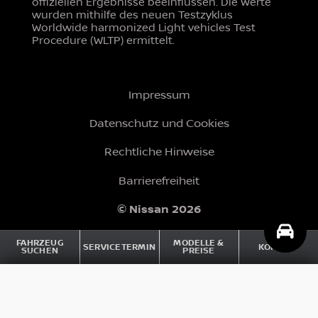
Faktoren wie Wetterbedingungen können die
offiziellen Ergebnisse beeinflussen. Die Werte
wurden mithilfe des neuen Testzyklus
Worldwide harmonized Light vehicles Test
Procedure (WLTP) ermittelt.
Impressum
Datenschutz und Cookies
Rechtliche Hinweise
Barrierefreiheit
FAHRZEUG
MODELLE &
SERVICETERMIN
KONTAKT
SUCHEN
PREISE
© Nissan 2026
Townstar
Townstar Kastenwagen EV Acenta-Option Elektro L1
Kaufpreis