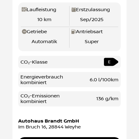
Laufleistung
Erstzulassung
10 km
Sep/2025
Getriebe
Antriebsart
Automatik
Super
CO₂-Klasse
E
Energieverbrauch
6.0 l/100km
kombiniert
CO₂-Emissionen
136 g/km
kombiniert
Autohaus Brandt GmbH
Im Bruch 16
,
28844
Weyhe