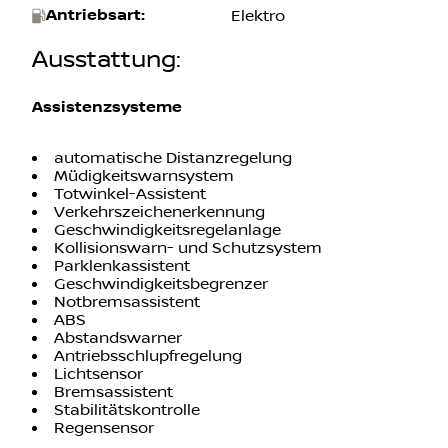
Getriebeart
:
Automatik
Antriebsart
:
Elektro
Ausstattung
:
Assistenzsysteme
automatische Distanzregelung
Müdigkeitswarnsystem
Totwinkel-Assistent
Verkehrszeichenerkennung
Geschwindigkeitsregelanlage
Kollisionswarn- und Schutzsystem
Parklenkassistent
Geschwindigkeitsbegrenzer
Notbremsassistent
ABS
Abstandswarner
Antriebsschlupfregelung
Lichtsensor
Bremsassistent
Stabilitätskontrolle
Regensensor