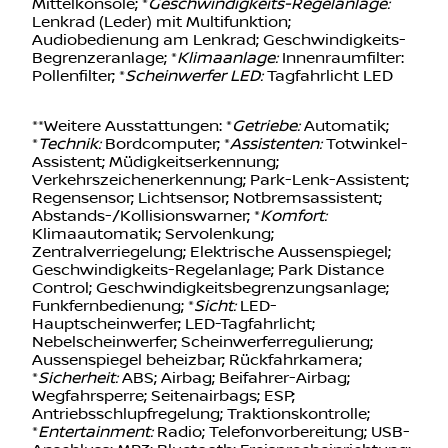
Touchscreen-Farbdisplay (8,0 Zoll) in
Mittelkonsole; *
Geschwindigkeits-Regelanlage:
Lenkrad (Leder) mit Multifunktion;
Audiobedienung am Lenkrad; Geschwindigkeits-
Begrenzeranlage; *
Klimaanlage:
Innenraumfilter:
Pollenfilter; *
Scheinwerfer LED:
Tagfahrlicht LED
**Weitere Ausstattungen: *
Getriebe:
Automatik;
*
Technik:
Bordcomputer; *
Assistenten:
Totwinkel-
Assistent; Müdigkeitserkennung;
Verkehrszeichenerkennung; Park-Lenk-Assistent;
Regensensor; Lichtsensor; Notbremsassistent;
Abstands-/Kollisionswarner; *
Komfort:
Klimaautomatik; Servolenkung;
Zentralverriegelung; Elektrische Aussenspiegel;
Geschwindigkeits-Regelanlage; Park Distance
Control; Geschwindigkeitsbegrenzungsanlage;
Funkfernbedienung; *
Sicht:
LED-
Hauptscheinwerfer; LED-Tagfahrlicht;
Nebelscheinwerfer; Scheinwerferregulierung;
Aussenspiegel beheizbar; Rückfahrkamera;
*
Sicherheit:
ABS; Airbag; Beifahrer-Airbag;
Wegfahrsperre; Seitenairbags; ESP;
Antriebsschlupfregelung; Traktionskontrolle;