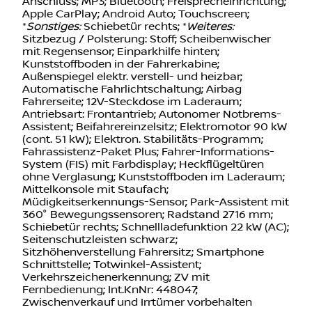
*
Entertainment:
Radio; Telefonvorbereitung; USB-
Anschluss; MP3; Bluetooth; Freisprecheinrichtung;
Apple CarPlay; Android Auto; Touchscreen;
*
Sonstiges:
Schiebetür rechts; *
Weiteres:
Sitzbezug / Polsterung: Stoff; Scheibenwischer
mit Regensensor; Einparkhilfe hinten;
Kunststoffboden in der Fahrerkabine;
Außenspiegel elektr. verstell- und heizbar;
Automatische Fahrlichtschaltung; Airbag
Fahrerseite; 12V-Steckdose im Laderaum;
Antriebsart: Frontantrieb; Autonomer Notbrems-
Assistent; Beifahrereinzelsitz; Elektromotor 90 kW
(cont. 51 kW); Elektron. Stabilitäts-Programm;
Fahrassistenz-Paket Plus; Fahrer-Informations-
System (FIS) mit Farbdisplay; Heckflügeltüren
ohne Verglasung; Kunststoffboden im Laderaum;
Mittelkonsole mit Staufach;
Müdigkeitserkennungs-Sensor; Park-Assistent mit
360° Bewegungssensoren; Radstand 2716 mm;
Schiebetür rechts; Schnellladefunktion 22 kW (AC);
Seitenschutzleisten schwarz;
Sitzhöhenverstellung Fahrersitz; Smartphone
Schnittstelle; Totwinkel-Assistent;
Verkehrszeichenerkennung; ZV mit
Fernbedienung; Int.KnNr: 448047;