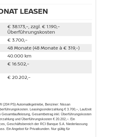
MONAT LEASEN
€ 38.173,–, zzgl. € 1.190,–
Überführungskosten
€ 3.700,–
48 Monate (48 Monate à € 319,–)
40.000 km
€ 16.502,–
€ 20.202,–
 (204 PS) Automatikgetriebe, Benziner: Nissan
Überführungskosten. Leasingsonderzahlung € 3.700,–, Laufzeit
m Gesamtlaufleistung, Gesamtbetrag inkl. Überführungskosten
erzahlung und Überführungskosten € 20.202,–. Ein
ices, Geschäftsbereich der RCI Banque S.A. Niederlassung
. Ein Angebot für Privatkunden. Nur gültig für