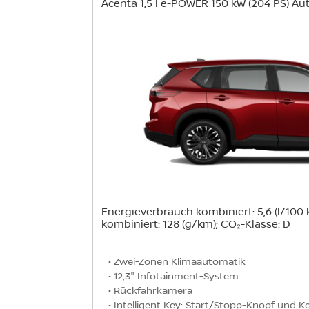
Acenta 1,5 l e-POWER 150 kW (204 PS) Au
Energieverbrauch kombiniert: 5,6 (l/100
kombiniert: 128 (g/km); CO₂-Klasse: D
• Zwei-Zonen Klimaautomatik

• 12,3" Infotainment-System

• Rückfahrkamera

• Intelligent Key: Start/Stopp-Knopf und K