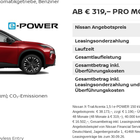
tomatikgetriebe, Benziner
AB € 319,– PRO 
Nissan Angebotspreis
Leasingsonderzahlung
Laufzeit
Gesamtlaufleistung
Gesamtbetrag inkl.
Überführungskosten
Gesamtbetrag inkl.
Leasingsonderzahlung und
Überführungskosten
 km); CO₂-Emissionen
Nissan X-Trail Acenta 1,5 l e-POWER 150 kW
Angebotspreis: € 38.173,–, zzgl. € 1.190,– 
48 Monate (48 Monate à € 319,–), 40.000 k
€ 16.502,–, Gesamtbetrag inkl. Leasingsond
Angebotsbeispiel von Nissan Financial Serv
Deutschland, Jagenbergstraße 1, 41468 Neuss
Leasingverträge bis zum 30.09.26.
eyless Entry