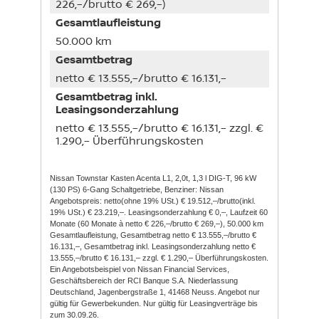
226,–/brutto € 269,–)
Gesamtlaufleistung
50.000 km
Gesamtbetrag
netto € 13.555,–/brutto € 16.131,–
Gesamtbetrag inkl.
Leasingsonderzahlung
netto € 13.555,–/brutto € 16.131,– zzgl. €
1.290,– Überführungskosten
Nissan Townstar Kasten Acenta L1, 2,0t, 1,3 l DIG-T, 96 kW
(130 PS) 6-Gang Schaltgetriebe, Benziner: Nissan
Angebotspreis: netto(ohne 19% USt.) € 19.512,–/brutto(inkl.
19% USt.) € 23.219,–. Leasingsonderzahlung € 0,–, Laufzeit 60
Monate (60 Monate à netto € 226,–/brutto € 269,–), 50.000 km
Gesamtlaufleistung, Gesamtbetrag netto € 13.555,–/brutto €
16.131,–, Gesamtbetrag inkl. Leasingsonderzahlung netto €
13.555,–/brutto € 16.131,– zzgl. € 1.290,– Überführungskosten.
Ein Angebotsbeispiel von Nissan Financial Services,
Geschäftsbereich der RCI Banque S.A. Niederlassung
Deutschland, Jagenbergstraße 1, 41468 Neuss. Angebot nur
gültig für Gewerbekunden. Nur gültig für Leasingverträge bis
zum 30.09.26.