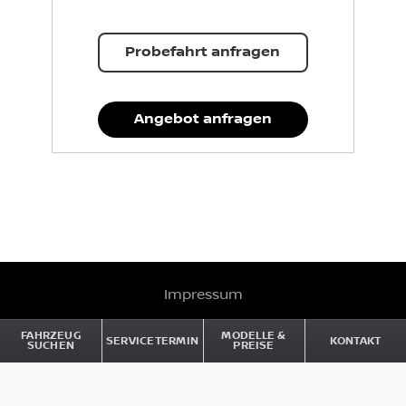
Probefahrt anfragen
Angebot anfragen
Impressum
Datenschutz und Cookies
FAHRZEUG
MODELLE &
SERVICETERMIN
KONTAKT
SUCHEN
PREISE
Rechtliche Hinweise
Barrierefreiheit