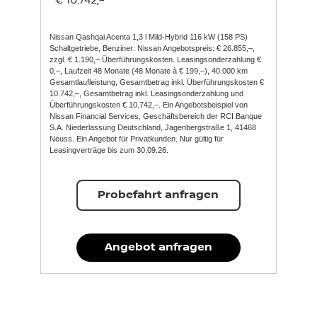
Nissan Qashqai Acenta 1,3 l Mild-Hybrid 116 kW (158 PS)
Schaltgetriebe, Benziner: Nissan Angebotspreis: € 26.855,–,
zzgl. € 1.190,– Überführungskosten. Leasingsonderzahlung €
0,–, Laufzeit 48 Monate (48 Monate à € 199,–), 40.000 km
Gesamtlaufleistung, Gesamtbetrag inkl. Überführungskosten €
10.742,–, Gesamtbetrag inkl. Leasingsonderzahlung und
Überführungskosten € 10.742,–. Ein Angebotsbeispiel von
Nissan Financial Services, Geschäftsbereich der RCI Banque
S.A. Niederlassung Deutschland, Jagenbergstraße 1, 41468
Neuss. Ein Angebot für Privatkunden. Nur gültig für
Leasingverträge bis zum 30.09.26.
Probefahrt anfragen
Angebot anfragen